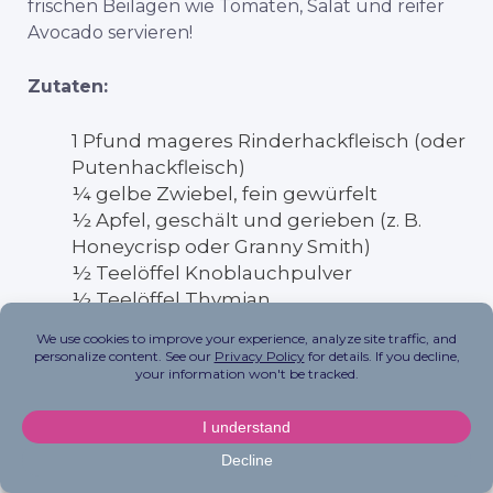
frischen Beilagen wie Tomaten, Salat und reifer
Avocado servieren!
Zutaten:
1 Pfund mageres Rinderhackfleisch (oder
Putenhackfleisch)
¼ gelbe Zwiebel, fein gewürfelt
½ Apfel, geschält und gerieben (z. B.
Honeycrisp oder Granny Smith)
½ Teelöffel Knoblauchpulver
½ Teelöffel Thymian
Meersalz und schwarzer Pfeffer, nach
Geschmack
Cheddar-Käse, wahlweise
Getreidefreie Tortillas, zum Servieren
(optional)
Wegbeschreibung: