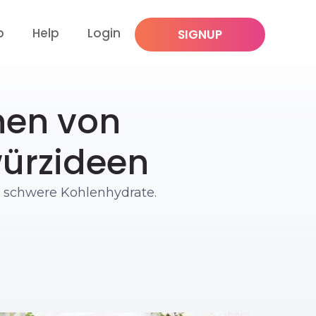
p
Help
Login
SIGNUP
hen von
würzideen
s schwere Kohlenhydrate.