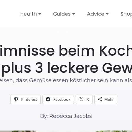
Health
Sho
Guides
Advice
ERNÄHRUNG
imnisse beim Koc
lus 3 leckere Ge
sen, dass Gemüse essen köstlicher sein kann al
Pinterest
Facebook
X
Mehr
By: Rebecca Jacobs