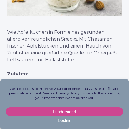
Wie Apfelkuchen in Form eines gesunden,
allergikerfreundlichen Snacks. Mit Chiasamen,
frischen Apfelstücken und einem Hauch von
Zimt ist er eine großartige Quelle für Omega-3-
Fettsäuren und Ballaststoffe.
Zutaten:
1 Apfel, gewürfelt
½ Tasse vollfetter Kokosnuss-Joghurt
½ Tasse ungesüßte Kokosnuss- oder
Hafermilch
½ Esslöffel Sonnenblumenkernbutter
oder 1 Esslöffel Vanilleproteinpulver