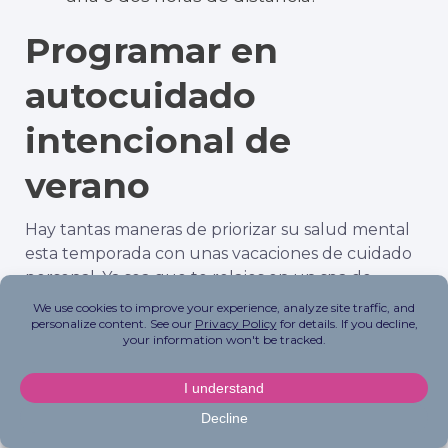
Programar en
autocuidado
intencional de
verano
Hay tantas maneras de priorizar su salud mental
esta temporada con unas vacaciones de cuidado
personal. Ya sea que te relajes en un spa de
bienestar o un retiro de yoga, retribuyas a los
demás, salgas a la carretera en un viaje de verano
en solitario, pruebes una meditación silenciosa o
te rejuvenezcas con unas vacaciones en casa, hay
infinitas formas de beneficiar tu mente y tu
cuerpo. ¡Encuentra lo que más resuena contigo y
prográmalo en tu planificador de verano lo antes