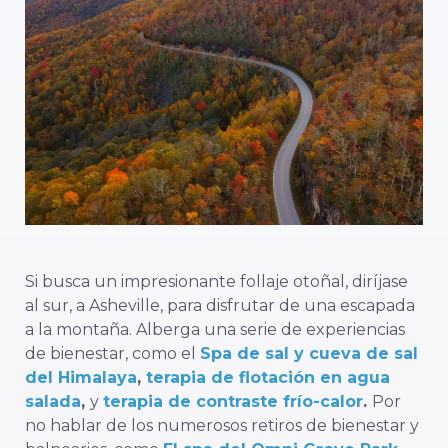
Si busca un impresionante follaje otoñal, diríjase
al sur, a Asheville, para disfrutar de una escapada
a la montaña. Alberga una serie de experiencias
de bienestar, como el
Spa de sal y cueva de sal
del Himalaya
,
terapia de flotación en agua
salada
,
y
terapia de contraste frío-calor
.
Por
no hablar de los numerosos retiros de bienestar y