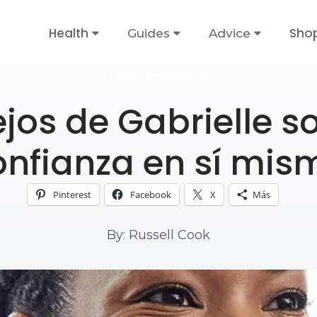
Health
Sho
Guides
Advice
CUIDADOS PERSONALES
jos de Gabrielle so
onfianza en sí mis
Pinterest
Facebook
X
Más
By: Russell Cook