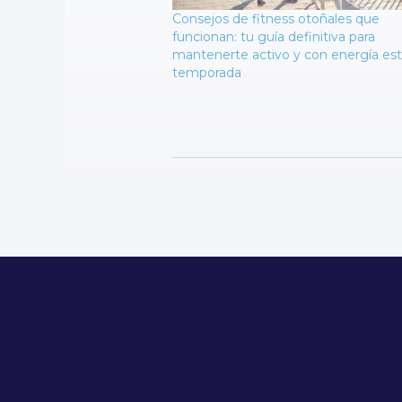
Consejos de fitness otoñales que
funcionan: tu guía definitiva para
mantenerte activo y con energía es
temporada