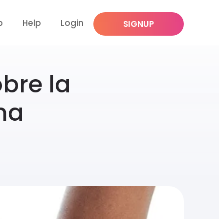
p
Help
Login
SIGNUP
bre la
ma