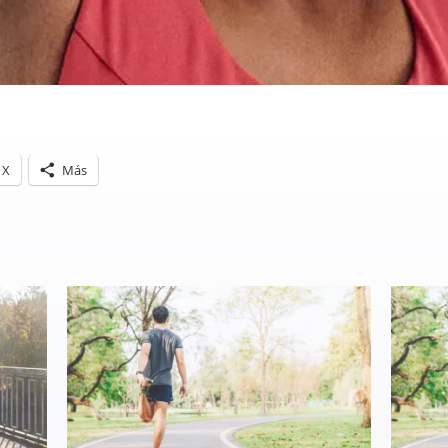
X
Más