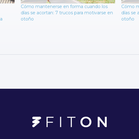
Cómo mantenerse en forma cuando los
Cómo ma
días se acortan: 7 trucos para motivarse en
días se 
ta
otoño
otoño