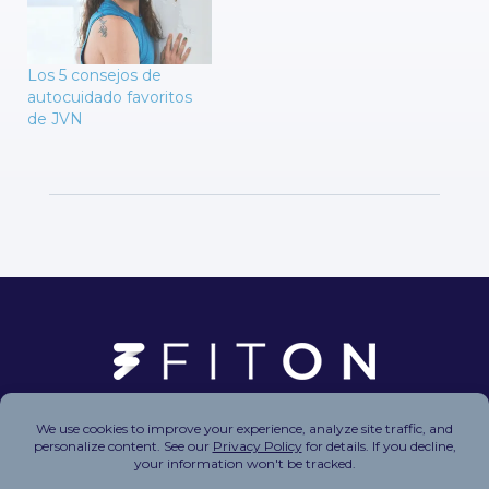
Los 5 consejos de
autocuidado favoritos
de JVN