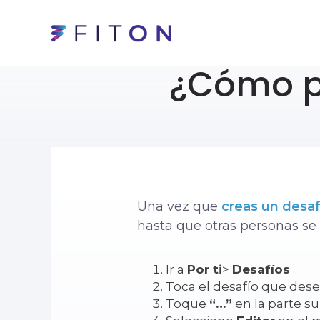
¿Cómo pu
Una vez que
creas un desaf
hasta que otras personas se
Ir a
Por ti
>
Desafíos
Toca el desafío que desea
Toque
“…”
en la parte s