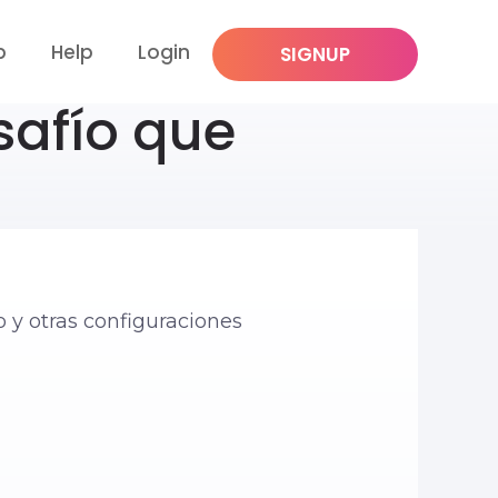
p
Help
Login
SIGNUP
safío que
o y otras configuraciones