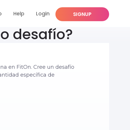
p
Help
Login
SIGNUP
o desafío?
na en FitOn. Cree un desafío
antidad específica de