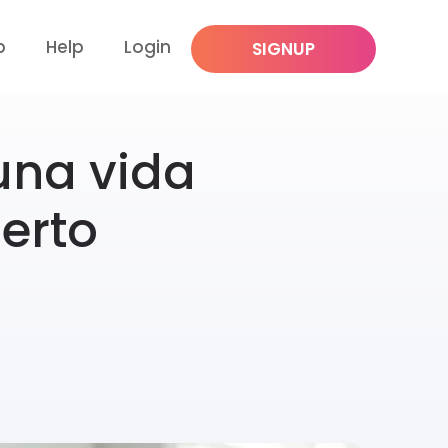
p
Help
Login
SIGNUP
una vida
erto