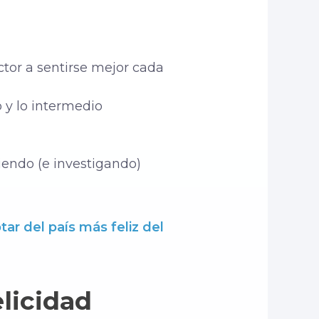
ector a sentirse mejor cada
o y lo intermedio
iendo (e investigando)
r del país más feliz del
elicidad