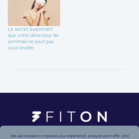
Le secret surprenant
que votre détecteur de
sommeil ne peut pas
vous révéler