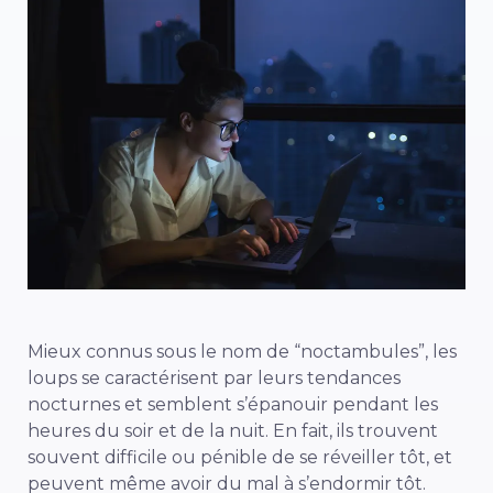
Mieux connus sous le nom de “noctambules”, les
loups se caractérisent par leurs tendances
nocturnes et semblent s’épanouir pendant les
heures du soir et de la nuit. En fait, ils trouvent
souvent difficile ou pénible de se réveiller tôt, et
peuvent même avoir du mal à s’endormir tôt.