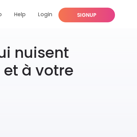
p
Help
Login
SIGNUP
ui nuisent
et à votre