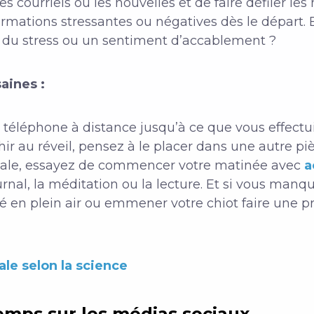
les courriels ou les nouvelles et de faire défiler le
ormations stressantes ou négatives dès le départ
é, du stress ou un sentiment d’accablement ?
aines :
e téléphone à distance jusqu’à ce que vous effectui
chir au réveil, pensez à le placer dans une autre pi
tale, essayez de commencer votre matinée avec
a
urnal, la méditation ou la lecture. Et si vous ma
fé en plein air ou emmener votre chiot faire une 
ale selon la science
emps sur les médias sociaux