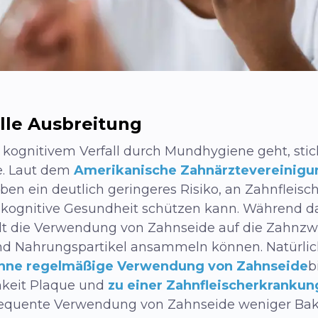
lle Ausbreitung
kognitivem Verfall durch Mundhygiene geht, sti
e
. Laut dem
Amerikanische Zahnärztevereinigu
aben ein deutlich geringeres Risiko, an Zahnfleis
e kognitive Gesundheit schützen kann. Während d
ielt die Verwendung von Zahnseide auf die Zahnz
nd Nahrungspartikel ansammeln können. Natürlich
hne regelmäßige Verwendung von Zahnseide
b
hkeit Plaque und
zu einer Zahnfleischerkrankun
nsequente Verwendung von Zahnseide weniger Bakt