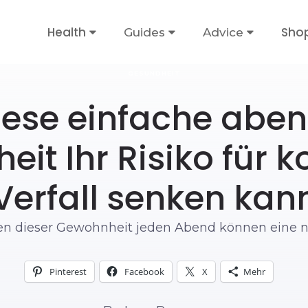
Health
Sho
Guides
Advice
GESUNDHEIT
iese einfache aben
it Ihr Risiko für k
Verfall senken kan
ten dieser Gewohnheit jeden Abend können eine 
Pinterest
Facebook
X
Mehr