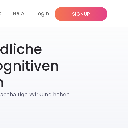
p
Help
Login
SIGNUP
dliche
ognitiven
n
nachhaltige Wirkung haben.