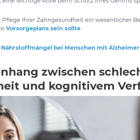
ine wichtige Rolle beim Schutz Ihres Gehirns sp
 Pflege Ihrer Zahngesundheit ein wesentlicher Bes
te
Vorsorgeplans sein sollte
.
n Nährstoffmängel bei Menschen mit Alzheimer
hang zwischen schlech
it und kognitivem Verf