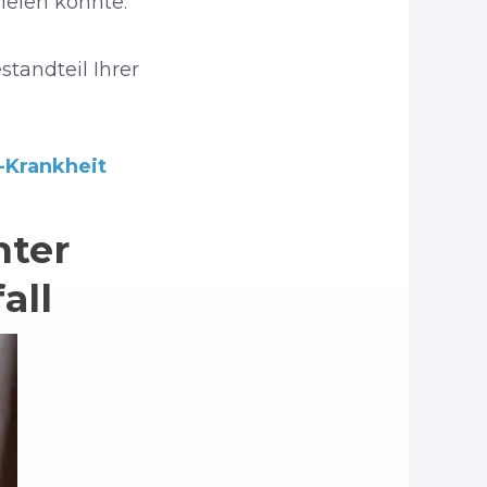
ielen könnte.
tandteil Ihrer
-Krankheit
ter
all