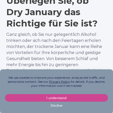
Überlegen Sie, ob
Dry January das
Richtige für Sie ist?
Ganz gleich, ob Sie nur gelegentlich Alkohol
trinken oder sich nach den Feiertagen erholen
möchten, der trockene Januar kann eine Reihe
von Vorteilen für Ihre körperliche und geistige
Gesundheit bieten. Von besserem Schlaf und
mehr Energie bis hin zu geringeren
Entzündungen und besserer geistiger Klarheit –
eine Pause vom Alkohol bietet Ihnen die
Möglichkeit, Ihr Wohlbefinden in den
Vordergrund zu stellen.
Wenn Sie jedoch vermuten, dass Sie
alkoholabhängig sind, sollten Sie diese