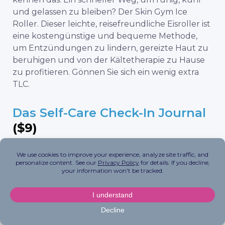
und gelassen zu bleiben?
Der Skin Gym Ice
Roller
. Dieser leichte, reisefreundliche Eisroller ist
eine kostengünstige und bequeme Methode,
um Entzündungen zu lindern, gereizte Haut zu
beruhigen und von der Kältetherapie zu Hause
zu profitieren. Gönnen Sie sich ein wenig extra
TLC.
Das Self-Care Check-In Journal
($9)
Diese
Selbstfürsorge
Check-in-Tagebuch ist nicht
nur schick und niedlich, sondern auch die
perfekte Erinnerung daran, sich Zeit für sich
selbst zu nehmen. Er hilft Ihnen, Ihre
Aufmerksamkeit zu fokussieren und gesunde
Gewohnheiten zu entwickeln, indem er Sie mit
kleinen Erinnerungen an die Selbstfürsorge (z. B.