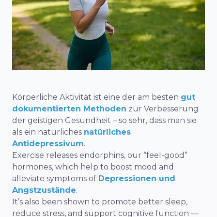
Körperliche Aktivität ist eine der am besten
gut
dokumentierten Methoden
zur Verbesserung
der geistigen Gesundheit – so sehr, dass man sie
als ein natürliches
natürliches
Antidepressivum
.
Exercise releases endorphins, our “feel-good”
hormones, which help to boost mood and
alleviate symptoms of
Depressionen und
Angstzustände
.
It’s also been shown to promote better sleep,
reduce stress, and support cognitive function —