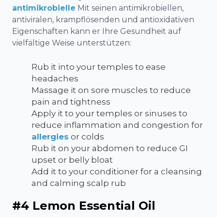
antimikrobielle
Mit seinen antimikrobiellen,
antiviralen, krampflösenden und antioxidativen
Eigenschaften kann er Ihre Gesundheit auf
vielfältige Weise unterstützen:
Rub it into your temples to ease
headaches
Massage it on sore muscles to reduce
pain and tightness
Apply it to your temples or sinuses to
reduce inflammation and congestion for
allergies
or colds
Rub it on your abdomen to reduce GI
upset or belly bloat
Add it to your conditioner for a cleansing
and calming scalp rub
#4 Lemon Essential Oil