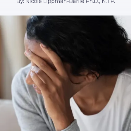
By: Nicole Lippman-Barile Ph.D., N.T.P.