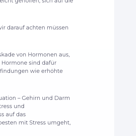
eicht geholfen, sich auf die
 wir darauf achten müssen
askade von Hormonen aus,
 Hormone sind dafür
mpfindungen wie erhöhte
tuation – Gehirn und Darm
tress und
s auf das
besten mit Stress umgeht,