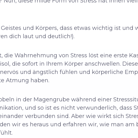
? Nun, diese milde Form von Stress hat Ihnen viell
s Geistes und Körpers, dass etwas wichtig ist und
ren dich laut und deutlich!).
t, die Wahrnehmung von Stress löst eine erste K
sol, die sofort in Ihrem Körper anschwellen.
Diese
s nervös und ängstlich fühlen und körperliche E
te Atmung haben.
ibbeln in der Magengrube während einer Stresssi
kation, und so ist es nicht verwunderlich, dass S
nander verbunden sind. Aber wie wirkt sich Stres
en wir es heraus und erfahren wir, wie man am 
ühlt.