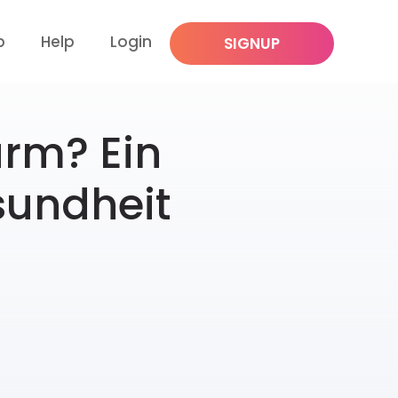
p
Help
Login
SIGNUP
arm? Ein
sundheit