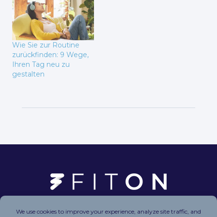
Wie Sie zur Routine
zurückfinden: 9 Wege,
Ihren Tag neu zu
gestalten