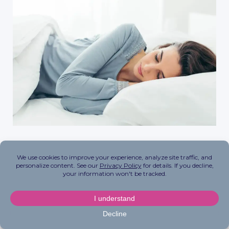
Es gibt nichts Schlimmeres, als im Bett zu liegen
und zuzusehen, wie die Minuten vergehen,
während man sich fragt, warum man nicht
einschlafen kann. Das haben wir alle schon
erlebt. Auch wenn es verlockend sein mag, auf
die Uhr zu schauen, vermeiden Sie es, auf die Uhr
zu starren! Legen Sie Ihre Uhr beiseite oder