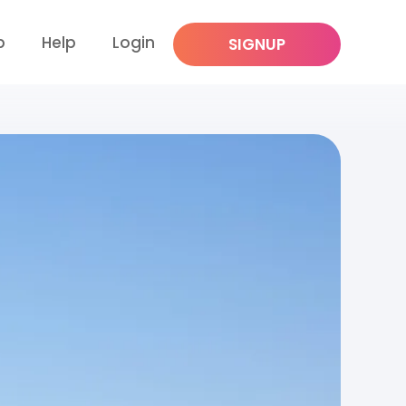
p
Help
Login
SIGNUP