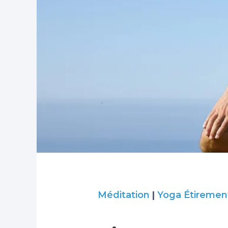
Méditation
|
Yoga
Étiremen