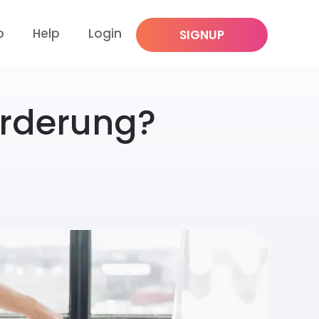
p
Help
Login
SIGNUP
orderung?