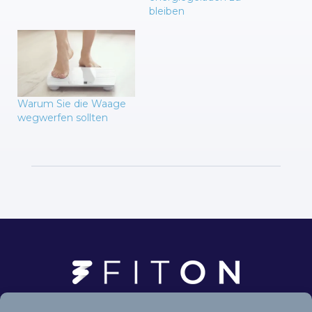
bleiben
Warum Sie die Waage
wegwerfen sollten