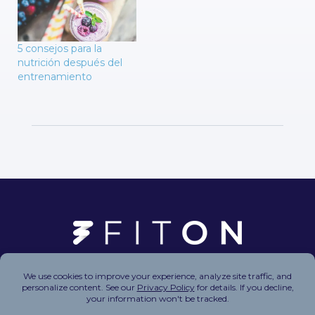
5 consejos para la
nutrición después del
entrenamiento