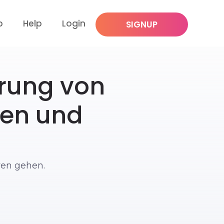
p
Help
Login
SIGNUP
erung von
zen und
ven gehen.