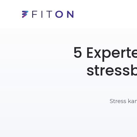
5 Expert
stress
Stress ka