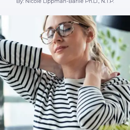
By: Nicole Lippman-Barile Ph.D., N.T.P.