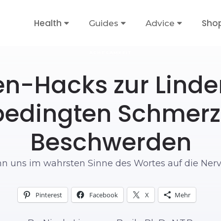
Health
Sho
Guides
Advice
ACHTSAMKEIT
en-Hacks zur Lind
bedingten Schmer
Beschwerden
nn uns im wahrsten Sinne des Wortes auf die Ner
Pinterest
Facebook
X
Mehr