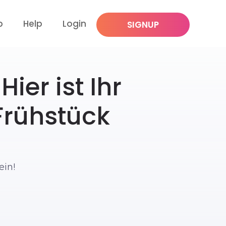
p
Help
Login
SIGNUP
ier ist Ihr
Frühstück
ein!