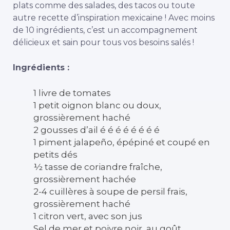
plats comme des salades, des tacos ou toute
autre recette d’inspiration mexicaine ! Avec moins
de 10 ingrédients, c’est un accompagnement
délicieux et sain pour tous vos besoins salés !
Ingrédients :
1 livre de tomates
1 petit oignon blanc ou doux,
grossièrement haché
2 gousses d’ail é é é é é é é é
1 piment jalapeño, épépiné et coupé en
petits dés
½ tasse de coriandre fraîche,
grossièrement hachée
2-4 cuillères à soupe de persil frais,
grossièrement haché
1 citron vert, avec son jus
Sel de mer et poivre noir, au goût