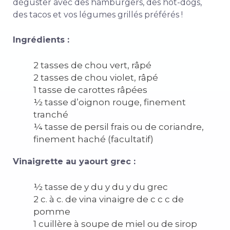
déguster avec des hamburgers, des hot-dogs,
des tacos et vos légumes grillés préférés !
Ingrédients :
2 tasses de chou vert, râpé
2 tasses de chou violet, râpé
1 tasse de carottes râpées
½ tasse d’oignon rouge, finement
tranché
¼ tasse de persil frais ou de coriandre,
finement haché (facultatif)
Vinaigrette au yaourt grec :
½ tasse de y du y du y du grec
2 c. à c. de vina vinaigre de c c c de
pomme
1 cuillère à soupe de miel ou de sirop