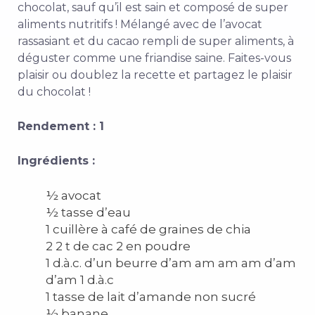
chocolat, sauf qu’il est sain et composé de super
aliments nutritifs ! Mélangé avec de l’avocat
rassasiant et du cacao rempli de super aliments, à
déguster comme une friandise saine. Faites-vous
plaisir ou doublez la recette et partagez le plaisir
du chocolat !
Rendement : 1
Ingrédients :
½ avocat
½ tasse d’eau
1 cuillère à café de graines de chia
2 2 t de cac 2 en poudre
1 d.à.c. d’un beurre d’am am am am d’am
d’am 1 d.à.c
1 tasse de lait d’amande non sucré
½ banane