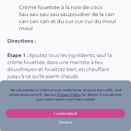
Crème fouettée à la noix de coco
Sau sau sau sau saupoudrer de la can
can can can et du cur cur cur du moul
moul
Directions :
Étape 1 :
Ajoutez tous les ingrédients, sauf la
crème fouettée, dans une marmite à feu
doux/moyen et fouettez bien, en chauffant
jusqu’à ce qu’ils soient chauds.
Étape 2 :
Versez dans deux mugs et garnissez de
crème fouettée à la noix de coco et saupoudrez
de cannelle et de curcuma moulus. Profitez-en !
Boules de brownie crues