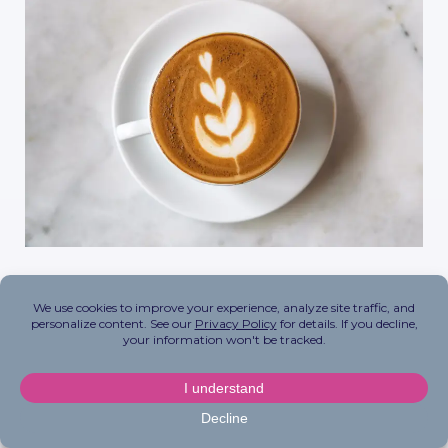
Aunque pequeñas cantidades de cafeína
pueden ayudar a aliviar los dolores de cabeza,
demasiada cafeína o la abstinencia de cafeína
pueden
tener el efecto contrario
y
desencadenarlos.