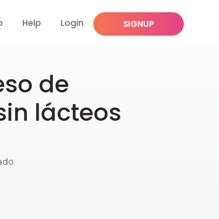
p
Help
Login
SIGNUP
eso de
in lácteos
ado.