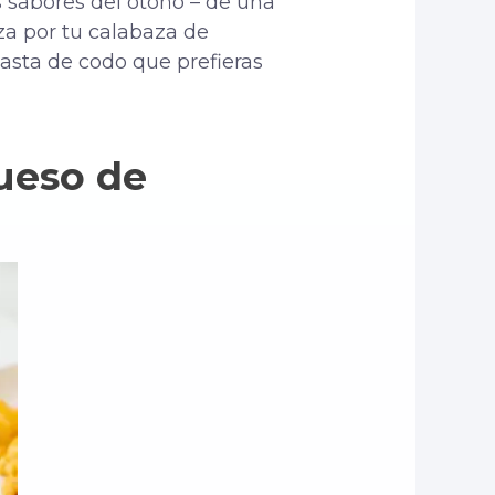
s sabores del otoño – de una
za por tu calabaza de
pasta de codo que prefieras
ueso de