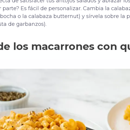
ecta de satisfacer tus antojos salados y abrazar lo
parte? Es fácil de personalizar. Cambia la calaba
abocha o la calabaza butternut) y sírvela sobre la 
sta de garbanzos).
de los macarrones con q