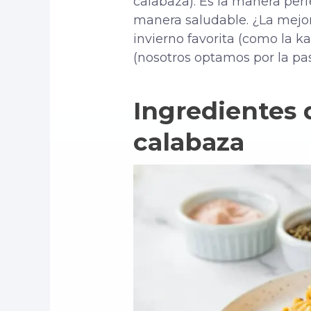
calabaza). Es la manera perf
manera saludable. ¿La mejor 
invierno favorita (como la k
(nosotros optamos por la pa
Ingredientes 
calabaza