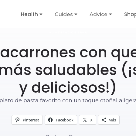
Health
Sho
Guides
Advice
ALIMENTACIÓN SANA
acarrones con qu
más saludables (¡s
y deliciosos!)
plato de pasta favorito con un toque otoñal aliger
Pinterest
Facebook
X
Más