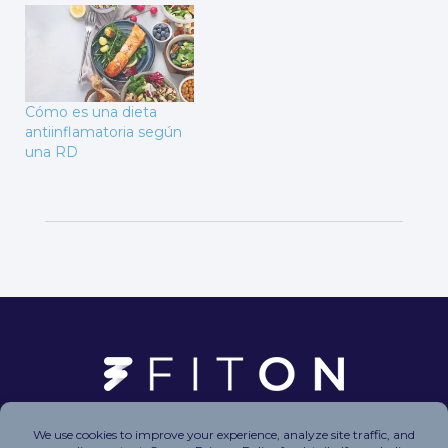
Cómo es una dieta
antiinflamatoria según
una RD