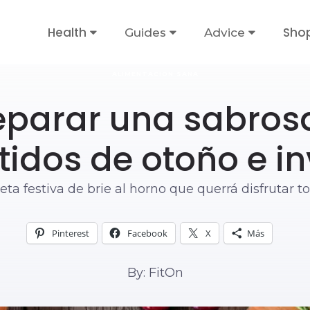
Health
Sho
Guides
Advice
ALIMENTACIÓN SANA
parar una sabrosa
idos de otoño e in
ta festiva de brie al horno que querrá disfrutar t
Pinterest
Facebook
X
Más
By: FitOn