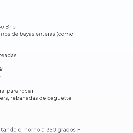
so Brie
danos de bayas enteras (como
eteadas
ir
r
ra, para rociar
ackers, rebanadas de baguette
ando el horno a 350 grados F.