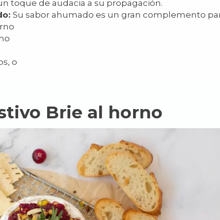
n toque de audacia a su propagación.
do:
Su sabor ahumado es un gran complemento par
erno
mo
os, o
stivo Brie al horno