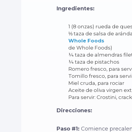
Ingredientes:
1 (8 onzas) rueda de que
⅓ taza de salsa de arán
Whole Foods
de Whole Foods)
¼ taza de almendras fil
¼ taza de pistachos
Romero fresco, para serv
Tomillo fresco, para servi
Miel cruda, para rociar
Aceite de oliva virgen ext
Para servir: Crostini, cr
Direcciones:
Paso #1:
Comience precalent