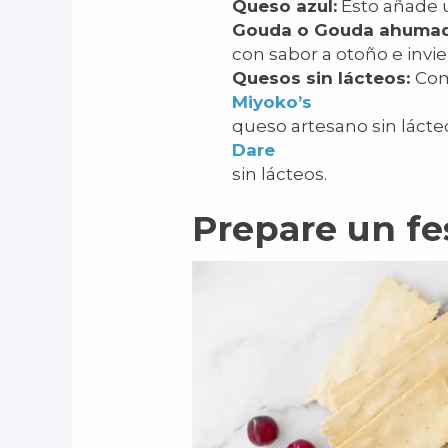
Queso azul:
Esto añade u
Gouda o Gouda ahuma
con sabor a otoño e invi
Quesos sin lácteos:
Co
Miyoko’s
queso artesano sin lácte
Dare
sin lácteos.
Prepare un fe