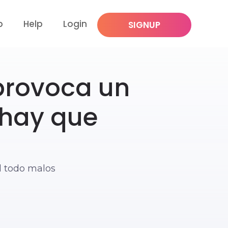
p
Help
Login
SIGNUP
provoca un
 hay que
l todo malos