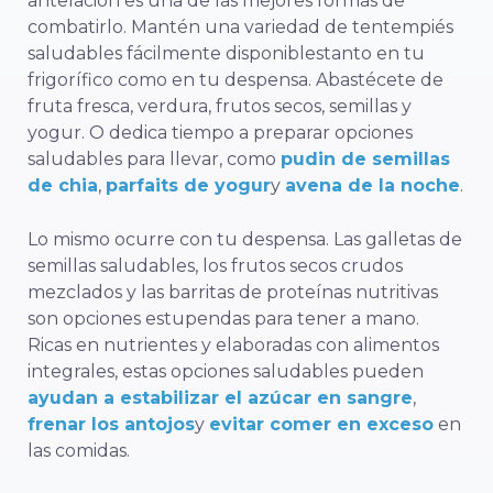
antelación es una de las mejores formas de
combatirlo. Mantén una variedad de
tentempiés
saludables fácilmente disponibles
tanto en tu
frigorífico como en tu despensa. Abastécete de
fruta fresca, verdura, frutos secos, semillas y
yogur. O dedica tiempo a preparar opciones
saludables para llevar, como
pudin de semillas
de chia
,
parfaits de yogur
y
avena de la noche
.
Lo mismo ocurre con tu despensa. Las galletas de
semillas saludables, los frutos secos crudos
mezclados y las barritas de proteínas nutritivas
son opciones estupendas para tener a mano.
Ricas en nutrientes y elaboradas con alimentos
integrales, estas opciones saludables pueden
ayudan a estabilizar el azúcar en sangre
,
frenar los antojos
y
evitar comer en exceso
en
las comidas.