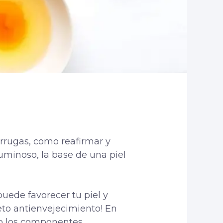
arrugas, como reafirmar y
 luminoso, la base de una piel
 puede
favorecer tu piel
y
reto antienvejecimiento! En
po los componentes