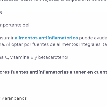
de
importante del
onsumir
alimentos antiinflamatorios
puede ayudar
a. Al optar por
fuentes de alimentos integrales
, t
na C, vitamina E y betacaroteno!
ores fuentes antiinflamatorias a tener en cuent
 y arándanos