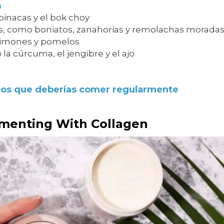
a
spinacas y el bok choy
s
, como boniatos, zanahorias y remolachas moradas
 limones y pomelos
la cúrcuma, el jengibre y el ajo
rios que deberías comer regularmente
menting With Collagen