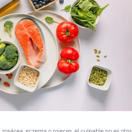
 rosácea, eczema o rojeces, el culpable no es otr