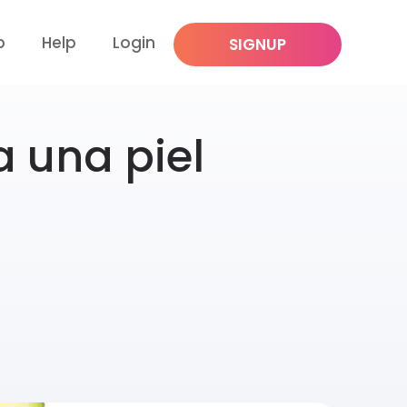
p
Help
Login
SIGNUP
a una piel