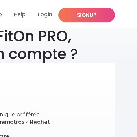
p
Help
Login
SIGNUP
itOn PRO,
n compte ?
onique préférée
ramètres
>
Rachat
tre