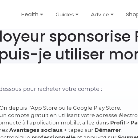
Health
Sho
Guides
Advice
oyeur sponsorise F
uis-je utiliser mo
i-dessous pour racheter votre compte :
tOn depuis l’App Store ou le Google Play Store
.
un compte gratuit en utilisant votre adresse électr
onnecté à l’application mobile, allez dans
Profil
>
Pa
nnez
Avantages sociaux
> tapez sur
Démarrer
.
électronique
professionnelle
et appuyez sur
Soumet