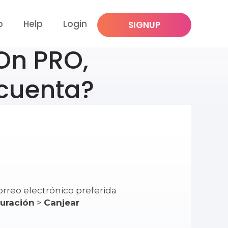
p
Help
Login
SIGNUP
On PRO,
cuenta?
orreo electrónico preferida
uración
>
Canjear