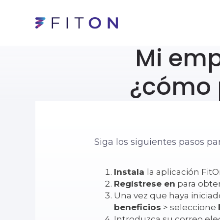
Mi emp
¿cómo 
Siga los siguientes pasos pa
Instala
la
aplicación Fit
Regístrese en
para obten
Una vez que haya iniciado
beneficios
> seleccione
Introduzca su correo ele