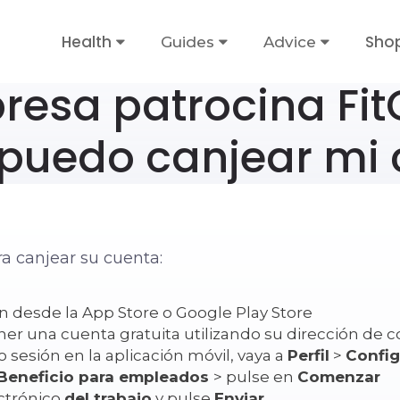
Health
Sho
Guides
Advice
resa patrocina Fit
puedo canjear mi 
ra canjear su cuenta:
On desde la App Store o Google Play Store
er una cuenta gratuita utilizando su dirección de c
 sesión en la aplicación móvil, vaya a
Perfil
>
Config
Beneficio para empleados
> pulse en
Comenzar
ctrónico
del trabajo
y pulse
Enviar