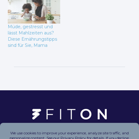
Müde, gestresst und
lässt Mahlzeiten aus?
Diese Ernährungstipps
sind für Sie, Mama