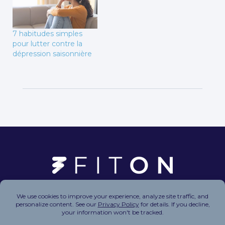
7 habitudes simples
pour lutter contre la
dépression saisonnière