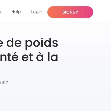
p
Help
Login
SIGNUP
e de poids
nté et à la
sain.