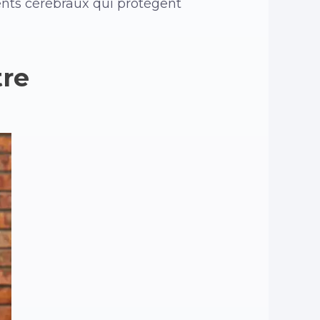
nts cérébraux qui protègent
tre