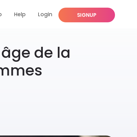
p
Help
Login
SIGNUP
-âge de la
femmes