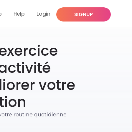
p
Help
Login
SIGNUP
’exercice
ctivité
iorer votre
tion
votre routine quotidienne.