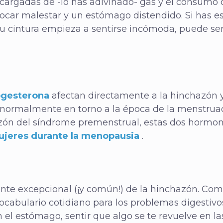
cargadas de -lo has adivinado- gas y el consumo 
vocar malestar y un estómago distendido. Si has 
tu cintura empieza a sentirse incómoda, puede s
ogesterona
afectan directamente a la hinchazón y 
 normalmente en torno a la época de la menstruación
azón del síndrome premenstrual, estas dos hormon
ujeres durante la menopausia
.
nte excepcional (¡y común!) de la hinchazón. Co
cabulario cotidiano para los problemas digestivos
el estómago, sentir que algo se te revuelve en las 