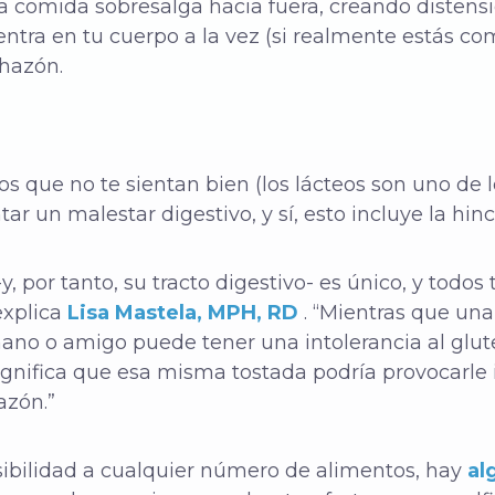
ia comida sobresalga hacia fuera, creando disten
entra en tu cuerpo a la vez (si realmente estás c
chazón
.
s que no te sientan bien (los lácteos son uno de 
 un malestar digestivo, y sí, esto incluye la hin
y, por tanto, su tracto digestivo- es único, y todo
explica
Lisa Mastela, MPH, RD
. “Mientras que un
ano o amigo puede tener una intolerancia al glute
ignifica que esa misma tostada podría provocarle 
azón.”
ibilidad a cualquier número de alimentos, hay
al