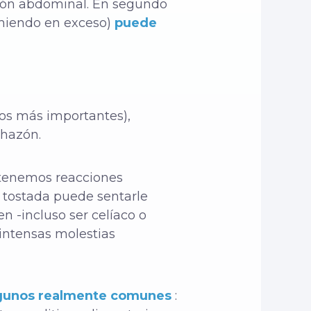
sión abdominal. En segundo
omiendo en exceso)
puede
los más importantes),
chazón.
s tenemos reacciones
a tostada puede sentarle
n -incluso ser celíaco o
intensas molestias
gunos realmente comunes
: