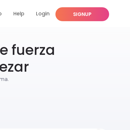
p
Help
Login
SIGNUP
e fuerza
ezar
uma.