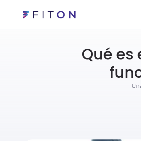
Qué es 
fun
Una