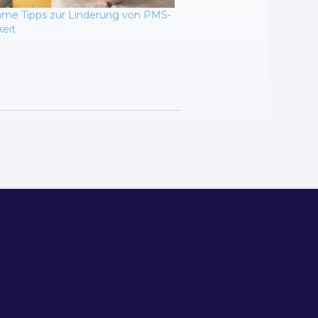
same Tipps zur Linderung von PMS-
keit