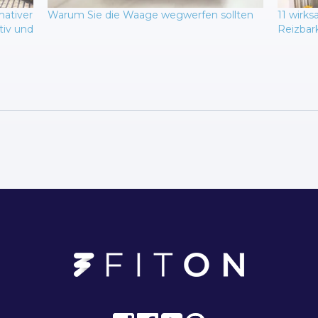
mativer
Warum Sie die Waage wegwerfen sollten
11 wirk
tiv und
Reizbar