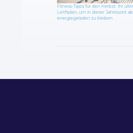
Fitness-Tipps für den Herbst: Ihr ulti
Leitfaden, um in dieser Jahreszeit ak
energiegeladen zu bleiben