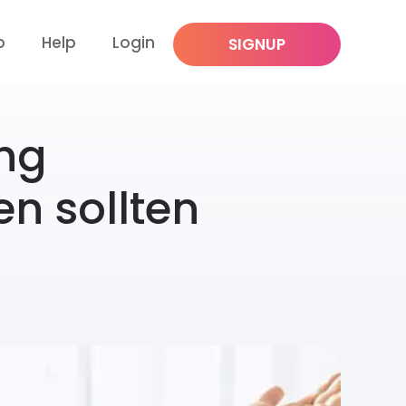
p
Help
Login
SIGNUP
ing
n sollten