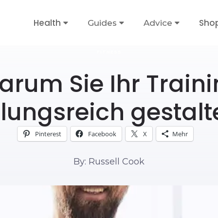
Health
Sho
Guides
Advice
FITNESS
rum Sie Ihr Train
ungsreich gestalte
Pinterest
Facebook
X
Mehr
By: Russell Cook