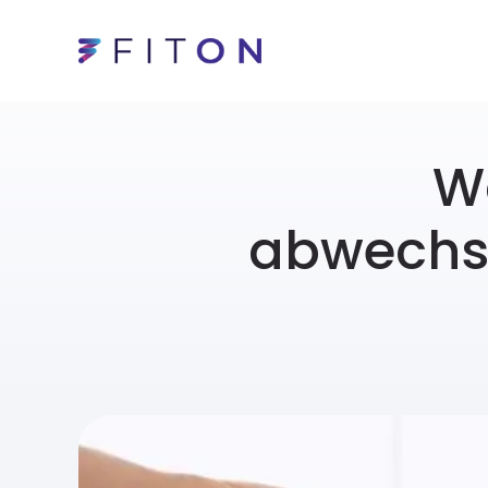
Wa
abwechsl