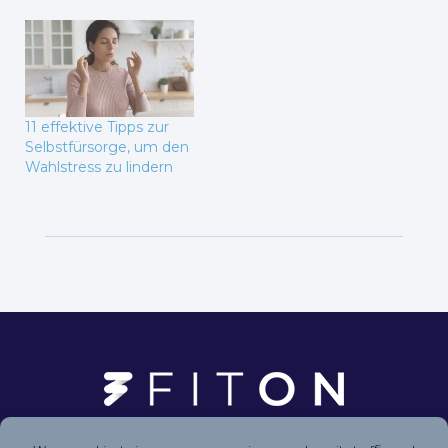
11 effektive Tipps zur
Selbstfürsorge, um den
Wahlstress zu lindern