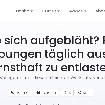
Health
Sho
Guides
Advice
DAS TÄGLICHE LEBEN
e sich aufgebläht? 
bungen täglich au
rnsthaft zu entlast
legefühl mit diesen 3 leichten Workouts, von de
Pinterest
Facebook
X
Mehr