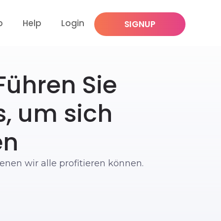
p
Help
Login
SIGNUP
Führen Sie
s, um sich
en
nen wir alle profitieren können.