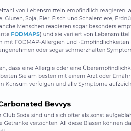
elzahl von Lebensmitteln empfindlich reagieren, a
, Gluten, Soja, Eier, Fisch und Schalentiere, Erdnü
Manche Menschen reagieren sogar besonders empf
nnte
FODMAPS
) und sie variiert von Lebensmitte
 mit FODMAP-Allergien und -Empfindlichkeiten l
angenehmen oder sogar schmerzhaften Sympto
, dass eine Allergie oder eine Überempfindlichke
arbeiten Sie am besten mit einem Arzt oder Ern
hren Konsum verfolgen und alle Symptome aufzeic
 Carbonated Bevvys
Club Soda sind und sich öfter als sonst aufgebläht
e Getränke verzichten. All diese Blasen können d
lt.