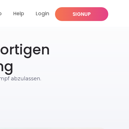
p
Help
Login
SIGNUP
fortigen
ng
mpf abzulassen.