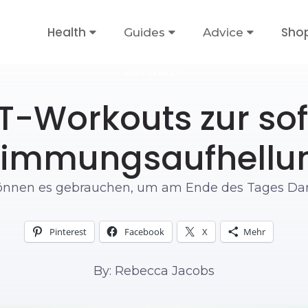
Health
Sho
Guides
Advice
ACHTSAMKEIT
IT-Workouts zur so
timmungsaufhellu
können es gebrauchen, um am Ende des Tages Da
Pinterest
Facebook
X
Mehr
By: Rebecca Jacobs