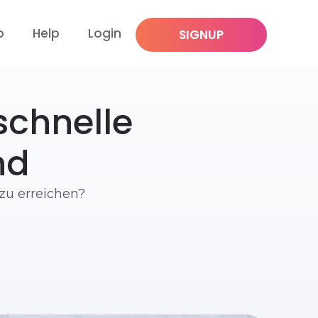
p
Help
Login
SIGNUP
schnelle
nd
zu erreichen?